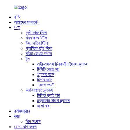
বাড়ি
আমাদের সম্পর্কে
পণ্য
কুলী কাজ স্টিল
গরম কাজ স্টিল
উচ্চ গতির স্টিল
প্লাস্টিক ছাঁচ স্টিল
মরিচা রোধক স্পাত
টুল
এইচএসএস চিরকালীন সৈয়দ ব্লাডস
টিসিটি কোল্ড সা
প্ল্যানার জ্ঞান
চিপার জ্ঞান
শ্রদ্ধা জ্ঞানী
অর্ধ-সমাপ্ত ব্ল্যাকস
মিলিত ফ্ল্যাট বার
চক্রাকার সাউথ ব্ল্যাকস
হলো বার
কর্মসংস্থান
খবর
শিল্প সংবাদ
যোগাযোগ করুন