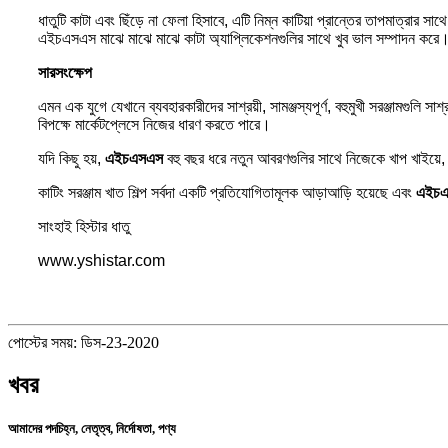
ধাতুটি কাটা এবং ছিঁড়ে না ফেলা হিসাবে, এটি নিম্ন কাটিয়া প্রান্তের তাপমাত্রার 
এইচএসএস মাঝে মাঝে মাঝে কাটা অ্যাপ্লিকেশনগুলির সাথে খুব ভাল সম্পাদন করে
সারসংক্ষেপ
এমন এক যুগে যেখানে ব্যবহারকারীদের সাশ্রয়ী, সামঞ্জস্যপূর্ণ, বহুমুখী সরঞ্জামগুলি সাশ
বিপক্ষে মার্কেটপ্লেসে নিজের ধারণ করতে পারে।
যদি কিছু হয়,
এইচএসএস
বহু বছর ধরে নতুন আবরণগুলির সাথে নিজেকে খাপ খাইয়ে, এর
কাটিং সরঞ্জাম খাত শিল্প সর্বদা একটি প্রতিযোগিতামূলক আড়াআড়ি হয়েছে এবং
এইচ
সাংহাই হিস্টার ধাতু
www.yshistar.com
পোস্টের সময়: ডিস-23-2020
খবর
আমাদের পদচিহ্ন, নেতৃত্ব, নির্দোষতা, পণ্য