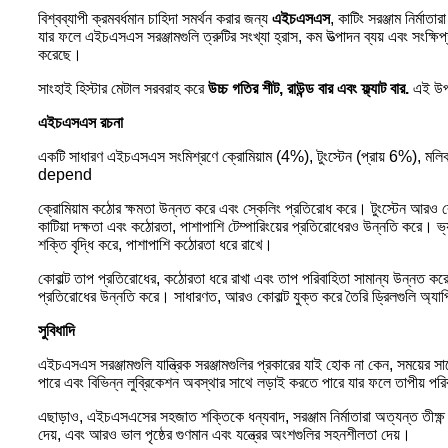
বিশ্বব্যাপী ক্রমবর্ধমান চাহিদা সমর্থন করার জন্য
এইচএসএস
, কাটিং সরঞ্জাম নির্মা
যার ফলে এইচএসএস সরঞ্জামগুলি ত্রুটির সংখ্যা হ্রাস, কম উত্পাদন ব্যয় এবং সংক
করেছে।
সাংহাই হিস্টার মেটাল সরবরাহ করে
উচ্চ গতির শীট, রাউন্ড বার এবং ফ্ল্যাট বার
.
এই উপকর
এইচএসএস রচনা
একটি সাধারণ এইচএসএস সংমিশ্রণে ক্রোমিয়াম (4%), টুংস্টেন (প্রায় 6%), মলিবড
depend
ক্রোমিয়াম কঠোর ক্ষমতা উন্নত করে এবং স্কেলিং প্রতিরোধ করে। টুংস্টেন আরও বেশ
কাটিয়া দক্ষতা এবং কঠোরতা, পাশাপাশি টেম্পারিংয়ের প্রতিরোধেরও উন্নতি করে। ভ্
শক্তি বৃদ্ধি করে, পাশাপাশি কঠোরতা ধরে রাখে।
কোবাল্ট তাপ প্রতিরোধের, কঠোরতা ধরে রাখা এবং তাপ পরিবাহিতা সামান্য উন্নত 
প্রতিরোধের উন্নতি করে। সাধারণত, আরও কোবাল্ট যুক্ত করে তৈরি ড্রিলগুলি অ্যাপ্লি
সুবিধাদি
এইচএসএস সরঞ্জামগুলি যান্ত্রিক সরঞ্জামগুলির প্রকারের যাই হোক না কেন, সময়ের সা
পারে এবং বিভিন্ন লুব্রিকেশন অবস্থার সাথে লড়াই করতে পারে যার ফলে তাপীয় পরি
এছাড়াও, এইচএসএসের সহজাত শক্তিকে ধন্যবাদ, সরঞ্জাম নির্মাতারা অত্যন্ত তীক্
দেয়, এবং আরও ভাল পৃষ্ঠের গুণমান এবং যন্ত্রের অংশগুলির সহনশীলতা দেয়।