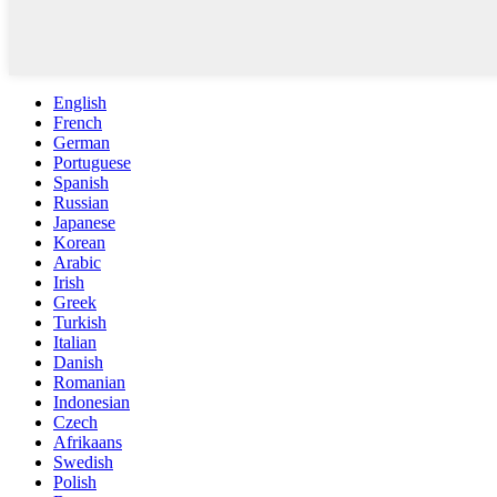
English
French
German
Portuguese
Spanish
Russian
Japanese
Korean
Arabic
Irish
Greek
Turkish
Italian
Danish
Romanian
Indonesian
Czech
Afrikaans
Swedish
Polish