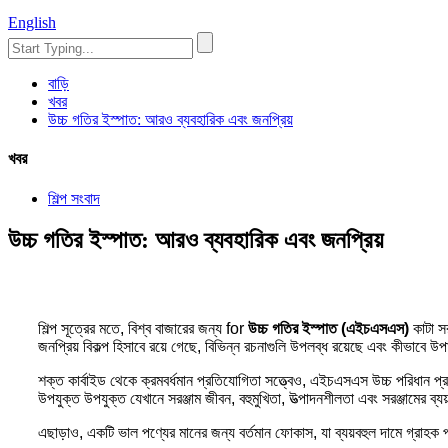
English
বাড়ি
খবর
উচ্চ গতির ইস্পাত: আরও ব্যবহারিক এবং জনপ্রিয়
খবর
শিল্প সংবাদ
উচ্চ গতির ইস্পাত: আরও ব্যবহারিক এবং জনপ্রিয়
শিল্প সূত্রের মতে, বিশ্ব বাজারের জন্য for
উচ্চ গতির ইস্পাত (এইচএসএস)
কাটা স
জনপ্রিয় বিকল্প হিসাবে রয়ে গেছে, বিভিন্ন রচনাগুলি উপলব্ধ রয়েছে এবং কীভাবে উপ
শক্ত কার্বাইড থেকে ক্রমবর্ধমান প্রতিযোগিতা সত্ত্বেও, এইচএসএস উচ্চ পরিধান প
উপযুক্ত উপযুক্ত যেখানে সরঞ্জাম জীবন, বহুমুখিতা, উত্পাদনশীলতা এবং সরঞ্জামের ব্য
এছাড়াও, একটি ভাল পণ্যের মানের জন্য বর্তমান ফোকাস, যা ব্যয়বহুল দামে গ্রাহক প