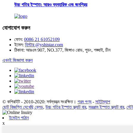
উচ্চ গতির ইস্পাত: আরও ব্যবহারিক এবং জনপ্রিয়
যোগাযোগ করুন
ফোন:
0086 21 61052109
ইমেল:
হিস্টার @yshistar.com
ঠিকানা:
আরএম 907, NO.377, জিঙ্গাও রোড, পুডং, শঙ্ঘাই, চীন
এখনই জিজ্ঞাসা করুন
© কপিরাইট - 2010-2020: সর্বস্বত্ত্ব সংরক্ষিত।
গরম পণ্য
-
সাইটম্যাপ
ছোট বিজ্ঞপ্তি দেখেছি ব্লেড
,
উচ্চ গতির ইস্পাত ফ্ল্যাট বার
,
সরঞ্জাম ইস্পাত ফ্ল্যাট বার
,
স্টে
ইমেইল পাঠান
x