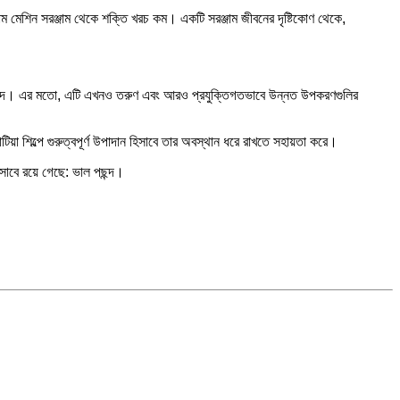
রিণাম মেশিন সরঞ্জাম থেকে শক্তি খরচ কম। একটি সরঞ্জাম জীবনের দৃষ্টিকোণ থেকে,
্দ। এর মতো, এটি এখনও তরুণ এবং আরও প্রযুক্তিগতভাবে উন্নত উপকরণগুলির
য়া শিল্পে গুরুত্বপূর্ণ উপাদান হিসাবে তার অবস্থান ধরে রাখতে সহায়তা করে।
িসাবে রয়ে গেছে: ভাল পছন্দ।