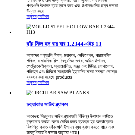
চিনাওয়ার্ড ছাঁচের জন্য ব্যবহৃত হয়। সুবিধা: এই সিরিজ
পণ্যগুলি উত্পাদন ব্যয় হ্রাস করে এবং উত্পাদনগুলির জন্য দক্ষতা
উন্নত করে
অনুসন্ধান
বিশদ
ছাঁচ স্টিল হল বার বার 1.2344-এইচ 13
আমাদের পণ্যগুলি বিমান, মহাকাশ, নেভিগেশন, পারমাণবিক
শক্তি, রাসায়নিক শিল্প, বৈদ্যুতিন তথ্য, অচিন উত্পাদন,
পেট্রোকেমিক্যাল, স্বয়ংচালিত, যন্ত্র এবং মিটার, যোগাযোগ,
পরিবহন এবং চিকিত্সা সরঞ্জামাদি ইত্যাদির মতো সমস্ত ক্ষেত্রে
ব্যবহার করা হয়েছে products
অনুসন্ধান
বিশদ
চক্রাকার সাউথ ব্ল্যাকস
আবেদন: সিরকুলার সাউদ ব্ল্যাকগুলি বিভিন্ন উপাদান কাটাতে
বৃত্তাকার করাত ব্লেড তৈরির জন্য ব্যবহৃত হয় অদ্বান্তেজ:
বিজ্ঞপ্তি করাত ফাঁকাগুলি উত্পাদন ব্যয় হ্রাস করতে পারে এবং
ডাব্লুপিআরপি দক্ষতা বাড়াতে পারে।