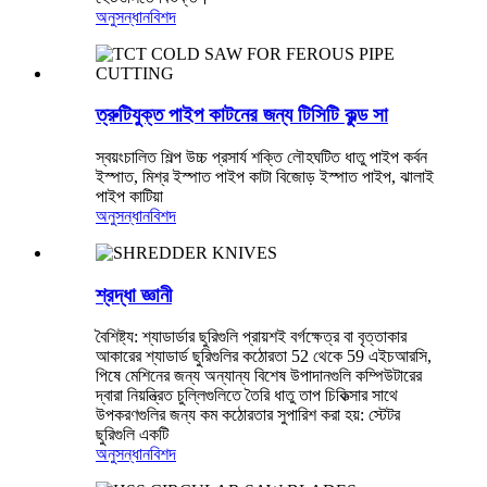
অনুসন্ধান
বিশদ
ত্রুটিযুক্ত পাইপ কাটনের জন্য টিসিটি কুল্ড সা
স্বয়ংচালিত শিল্প উচ্চ প্রসার্য শক্তি লৌহঘটিত ধাতু পাইপ কর্বন
ইস্পাত, মিশ্র ইস্পাত পাইপ কাটা বিজোড় ইস্পাত পাইপ, ঝালাই
পাইপ কাটিয়া
অনুসন্ধান
বিশদ
শ্রদ্ধা জ্ঞানী
বৈশিষ্ট্য: শ্যাডার্ডার ছুরিগুলি প্রায়শই বর্গক্ষেত্র বা বৃত্তাকার
আকারের শ্যাডার্ড ছুরিগুলির কঠোরতা 52 থেকে 59 এইচআরসি,
পিষে মেশিনের জন্য অন্যান্য বিশেষ উপাদানগুলি কম্পিউটারের
দ্বারা নিয়ন্ত্রিত চুল্লিগুলিতে তৈরি ধাতু তাপ চিকিত্সার সাথে
উপকরণগুলির জন্য কম কঠোরতার সুপারিশ করা হয়: স্টেটর
ছুরিগুলি একটি
অনুসন্ধান
বিশদ