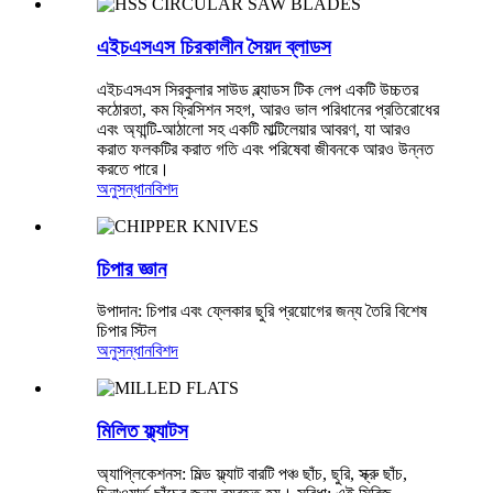
এইচএসএস চিরকালীন সৈয়দ ব্লাডস
এইচএসএস সিরকুলার সাউড ব্ল্যাডস টিক লেপ একটি উচ্চতর
কঠোরতা, কম ফ্রিসিশন সহগ, আরও ভাল পরিধানের প্রতিরোধের
এবং অ্যান্টি-আঠালো সহ একটি মাল্টিলেয়ার আবরণ, যা আরও
করাত ফলকটির করাত গতি এবং পরিষেবা জীবনকে আরও উন্নত
করতে পারে।
অনুসন্ধান
বিশদ
চিপার জ্ঞান
উপাদান: চিপার এবং ফ্লেকার ছুরি প্রয়োগের জন্য তৈরি বিশেষ
চিপার স্টিল
অনুসন্ধান
বিশদ
মিলিত ফ্ল্যাটস
অ্যাপ্লিকেশনস: মিল্ড ফ্ল্যাট বারটি পঞ্চ ছাঁচ, ছুরি, স্ক্রু ছাঁচ,