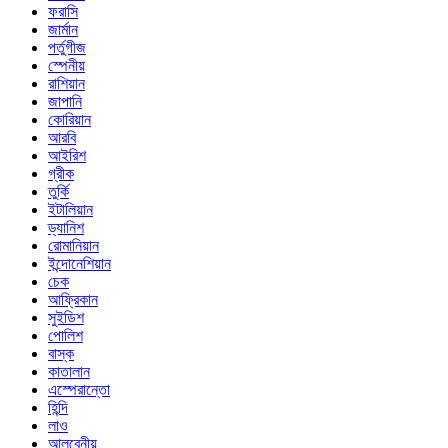
ফরাসি
জার্মান
পর্তুগীজ
স্পেনীয়
রাশিয়ান
জাপানি
কোরিয়ান
আরবি
আইরিশ
গ্রীক
তুর্কি
ইটালিয়ান
ড্যানিশ
রোমানিয়ান
ইন্দোনেশিয়ান
চেক
আফ্রিকান
সুইডিশ
পোলিশ
বাস্ক
কাতালান
এস্পেরান্তো
হিন্দি
লাও
আলবেনীয়