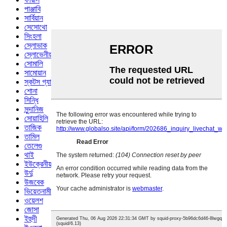
পাঞ্জাবি
সার্বিয়ান
সেসোথো
সিংহলা
স্লোভাক
স্লোভেনীয়
সোমালি
সামোয়ান
স্কটস গ্যালিক
শোনা
সিন্ধি
সুন্দানিজ
সোয়াহিলি
তাজিক
তামিল
তেলেগু
থাই
ইউক্রেনীয়
উর্দু
উজবেক
ভিয়েতনামী
ওয়েলশ
জোসা
ইহুদী