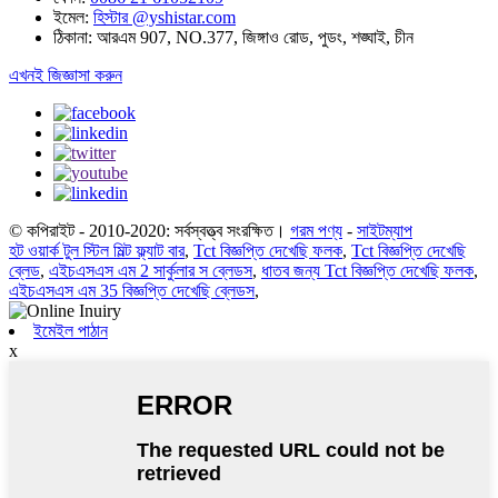
ইমেল:
হিস্টার @yshistar.com
ঠিকানা:
আরএম 907, NO.377, জিঙ্গাও রোড, পুডং, শঙ্ঘাই, চীন
এখনই জিজ্ঞাসা করুন
© কপিরাইট - 2010-2020: সর্বস্বত্ত্ব সংরক্ষিত।
গরম পণ্য
-
সাইটম্যাপ
হট ওয়ার্ক টুল স্টিল মিল্ট ফ্ল্যাট বার
,
Tct বিজ্ঞপ্তি দেখেছি ফলক
,
Tct বিজ্ঞপ্তি দেখেছি
ব্লেড
,
এইচএসএস এম 2 সার্কুলার স ব্লেডস
,
ধাতব জন্য Tct বিজ্ঞপ্তি দেখেছি ফলক
,
এইচএসএস এম 35 বিজ্ঞপ্তি দেখেছি ব্লেডস
,
ইমেইল পাঠান
x