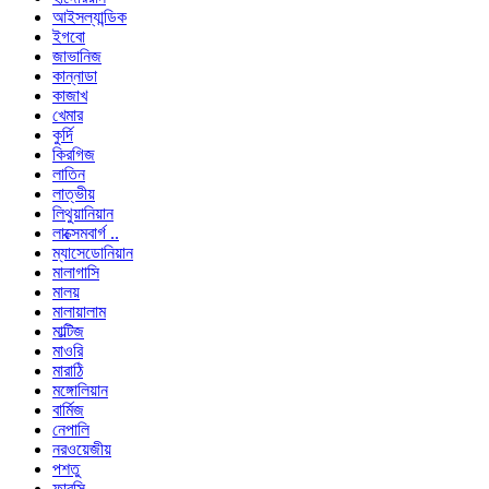
আইসল্যান্ডিক
ইগবো
জাভানিজ
কান্নাডা
কাজাখ
খেমার
কুর্দি
কিরগিজ
লাতিন
লাত্ভীয়
লিথুয়ানিয়ান
লাক্সেমবার্গ ..
ম্যাসেডোনিয়ান
মালাগাসি
মালয়
মালায়ালাম
মাল্টিজ
মাওরি
মারাঠি
মঙ্গোলিয়ান
বার্মিজ
নেপালি
নরওয়েজীয়
পশতু
ফারসি