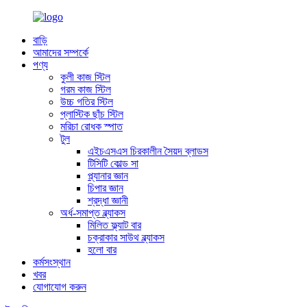
বাড়ি
আমাদের সম্পর্কে
পণ্য
কুলী কাজ স্টিল
গরম কাজ স্টিল
উচ্চ গতির স্টিল
প্লাস্টিক ছাঁচ স্টিল
মরিচা রোধক স্পাত
টুল
এইচএসএস চিরকালীন সৈয়দ ব্লাডস
টিসিটি কোল্ড সা
প্ল্যানার জ্ঞান
চিপার জ্ঞান
শ্রদ্ধা জ্ঞানী
অর্ধ-সমাপ্ত ব্ল্যাকস
মিলিত ফ্ল্যাট বার
চক্রাকার সাউথ ব্ল্যাকস
হলো বার
কর্মসংস্থান
খবর
যোগাযোগ করুন