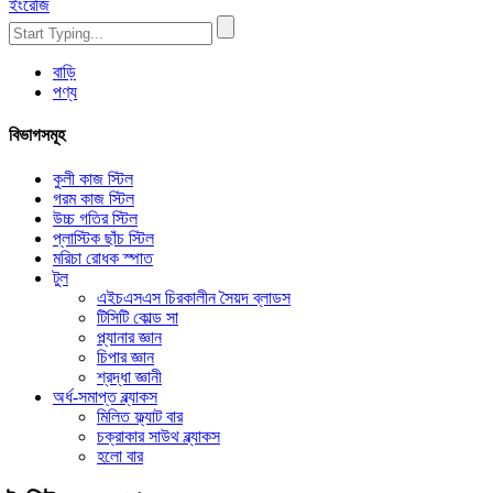
ইংরেজি
বাড়ি
পণ্য
বিভাগসমূহ
কুলী কাজ স্টিল
গরম কাজ স্টিল
উচ্চ গতির স্টিল
প্লাস্টিক ছাঁচ স্টিল
মরিচা রোধক স্পাত
টুল
এইচএসএস চিরকালীন সৈয়দ ব্লাডস
টিসিটি কোল্ড সা
প্ল্যানার জ্ঞান
চিপার জ্ঞান
শ্রদ্ধা জ্ঞানী
অর্ধ-সমাপ্ত ব্ল্যাকস
মিলিত ফ্ল্যাট বার
চক্রাকার সাউথ ব্ল্যাকস
হলো বার