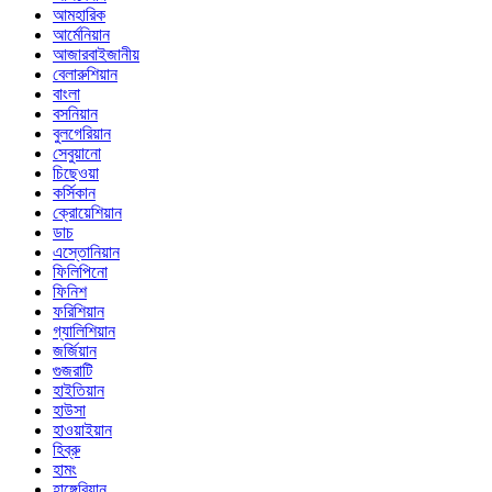
আমহারিক
আর্মেনিয়ান
আজারবাইজানীয়
বেলারুশিয়ান
বাংলা
বসনিয়ান
বুলগেরিয়ান
সেবুয়ানো
চিছেওয়া
কর্সিকান
ক্রোয়েশিয়ান
ডাচ
এস্তোনিয়ান
ফিলিপিনো
ফিনিশ
ফরিশিয়ান
গ্যালিশিয়ান
জর্জিয়ান
গুজরাটি
হাইতিয়ান
হাউসা
হাওয়াইয়ান
হিব্রু
হামং
হাঙ্গেরিয়ান