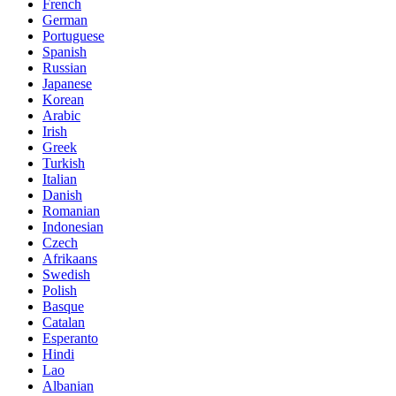
French
German
Portuguese
Spanish
Russian
Japanese
Korean
Arabic
Irish
Greek
Turkish
Italian
Danish
Romanian
Indonesian
Czech
Afrikaans
Swedish
Polish
Basque
Catalan
Esperanto
Hindi
Lao
Albanian