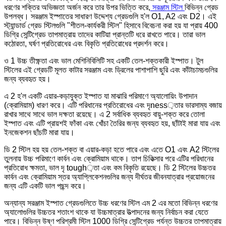
ধরণের শক্তির অভিজ্ঞতা অর্জন করে তার উপর ভিত্তি করে,
সরঞ্জাম স্টিল
বিভিন্ন গ্রেড
উপলব্ধ। সরঞ্জাম ইস্পাতের সাধারণ উদ্দেশ্য গ্রেডগুলি হ'ল O1, A2 এবং D2। এই
স্ট্যান্ডার্ড গ্রেড স্টিলগুলি "শীতল-কার্যকরী স্টিল" হিসাবে বিবেচনা করা হয় যা প্রায় 400
ডিগ্রি সেন্টিগ্রেড তাপমাত্রায় তাদের কাটিয়া প্রান্তটি ধরে রাখতে পারে। তারা ভাল
কঠোরতা, ঘর্ষণ প্রতিরোধের এবং বিকৃতি প্রতিরোধের প্রদর্শন করে।
ও 1 উচ্চ তীক্ষ্ণতা এবং ভাল মেশিনিবিলিটি সহ একটি তেল-শক্তকারী ইস্পাত। টুল
স্টিলের এই গ্রেডটি মূলত কাটার সরঞ্জাম এবং ড্রিলের পাশাপাশি ছুরি এবং কাঁটাচামচগুলির
জন্য ব্যবহৃত হয়।
এ 2 হ'ল একটি এয়ার-কড়াযুক্ত ইস্পাত যা মাঝারি পরিমাণে অ্যালোয়িং উপাদান
(ক্রোমিয়াম) ধারণ করে। এটি পরিধানের প্রতিরোধের এবং দৃness়তার ভারসাম্য বজায়
রাখার সাথে সাথে ভাল দক্ষতা রয়েছে। এ 2 সর্বাধিক ব্যবহৃত বায়ু-শক্ত করে তোলা
ইস্পাত এবং এটি প্রায়শই ফাঁকা এবং খোঁচা তৈরির জন্য ব্যবহৃত হয়, ছাঁটাই মারা যায় এবং
ইনজেকশন ছাঁচটি মারা যায়।
ডি 2 স্টিল হয় হয় তেল-শক্ত বা এয়ার-কড়া হতে পারে এবং এতে O1 এবং A2 স্টিলের
তুলনায় উচ্চ পরিমাণে কার্বন এবং ক্রোমিয়াম থাকে। তাপ চিকিত্সার পরে এটির পরিধানের
প্রতিরোধ ক্ষমতা, ভাল দৃ tough়তা এবং কম বিকৃতি রয়েছে। ডি 2 স্টিলের উচ্চতর
কার্বন এবং ক্রোমিয়াম স্তর অ্যাপ্লিকেশনগুলির জন্য দীর্ঘতর জীবনযাত্রার প্রয়োজনের
জন্য এটি একটি ভাল পছন্দ করে।
অন্যান্য সরঞ্জাম ইস্পাত গ্রেডগুলিতে উচ্চ ধরণের স্টিল এম 2 এর মতো বিভিন্ন ধরণের
অ্যালোগুলির উচ্চতর শতাংশ থাকে যা উচ্চমাত্রার উত্পাদনের জন্য নির্বাচন করা যেতে
পারে। বিভিন্ন উষ্ণ পরিশ্রমী স্টিল 1000 ডিগ্রি সেন্টিগ্রেড পর্যন্ত উচ্চতর তাপমাত্রায়