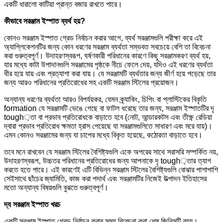
একটি ধারালো কাটিয়া প্রান্ত বজায় রাখতে পারে।
কীভাবে সরঞ্জাম ইস্পাত ব্যর্থ হয়?
কোনও সরঞ্জাম ইস্পাত গ্রেড নির্বাচন করার আগে, ব্যর্থ সরঞ্জামগুলি পরীক্ষা করে এই
অ্যাপ্লিকেশনটির জন্য কোন ধরণের সরঞ্জাম ব্যর্থতা সম্ভবত সবচেয়ে বেশি তা বিবেচনা
করা গুরুত্বপূর্ণ। উদাহরণস্বরূপ, ঘর্ষণকারী পরিধানের কারণে কিছু সরঞ্জামকরণ ব্যর্থ হয়,
যার মধ্যে কাটা উপাদানগুলি সরঞ্জামের পৃষ্ঠকে নীচে ফেলে দেয়, যদিও এই ধরণের ব্যর্থতা
ধীর হয়ে যায় এবং প্রত্যাশা করা যায়। যে সরঞ্জামটি ব্যর্থতার জন্য জীর্ণ হয়ে পড়েছে তার
জন্য আরও পরিধানের প্রতিরোধের সহ একটি সরঞ্জাম স্টিলের প্রয়োজন।
অন্যান্য ধরণের ব্যর্থতা আরও বিপর্যয়কর, যেমন ক্র্যাকিং, চিপিং বা প্লাস্টিকের বিকৃতি
formation যে সরঞ্জামটি ভেঙে গেছে বা ফাটল ধরেছে তার জন্য, সরঞ্জাম ইস্পাতটির দৃ
tough়তা বা প্রভাব প্রতিরোধকে বাড়াতে হবে (নোট, আন্ডারকটস এবং তীক্ষ্ণ রেডিয়া
দ্বারা প্রভাব প্রতিরোধ ক্ষমতা হ্রাস পেয়েছে যা সরঞ্জামগুলিতে সাধারণ এবং মরে যায়)।
এমন কোনও সরঞ্জামের জন্য যা চাপের মধ্যে বিকৃত হয়েছে, কঠোরতা বাড়াতে হবে।
তবে মনে রাখবেন যে সরঞ্জাম স্টিলের বৈশিষ্ট্যগুলি একে অপরের সাথে সরাসরি সম্পর্কিত নয়,
উদাহরণস্বরূপ, উচ্চতর পরিধানের প্রতিরোধের জন্য আপনাকে দৃ tough়তার ত্যাগ
করতে হতে পারে। এই কারণেই এটি বিভিন্ন সরঞ্জাম স্টিলের বৈশিষ্ট্যগুলি বোঝার পাশাপাশি
সেইসাথে ছাঁচের জ্যামিতি, কাজ করা পদার্থ এবং সরঞ্জামটির নিজেই উত্পাদন ইতিহাসের
মতো অন্যান্য বিষয়গুলি বুঝতে গুরুত্বপূর্ণ।
দ্য
সরঞ্জাম ইস্পাত খরচ
একটি সরঞ্জাম ইস্পাত গ্রেড নির্বাচন করার সময় বিবেচনা করা শেষ জিনিসটি ব্যয়।