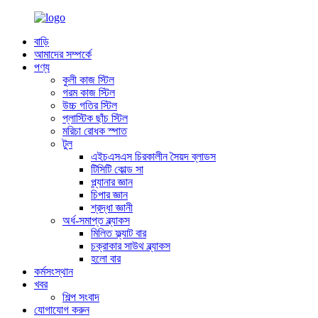
বাড়ি
আমাদের সম্পর্কে
পণ্য
কুলী কাজ স্টিল
গরম কাজ স্টিল
উচ্চ গতির স্টিল
প্লাস্টিক ছাঁচ স্টিল
মরিচা রোধক স্পাত
টুল
এইচএসএস চিরকালীন সৈয়দ ব্লাডস
টিসিটি কোল্ড সা
প্ল্যানার জ্ঞান
চিপার জ্ঞান
শ্রদ্ধা জ্ঞানী
অর্ধ-সমাপ্ত ব্ল্যাকস
মিলিত ফ্ল্যাট বার
চক্রাকার সাউথ ব্ল্যাকস
হলো বার
কর্মসংস্থান
খবর
শিল্প সংবাদ
যোগাযোগ করুন