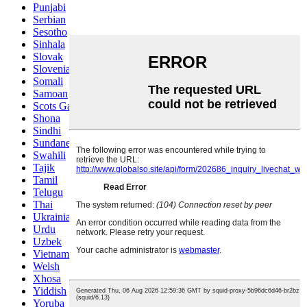
Punjabi
Serbian
Sesotho
Sinhala
Slovak
Slovenian
Somali
Samoan
Scots Gaelic
Shona
Sindhi
Sundanese
Swahili
Tajik
Tamil
Telugu
Thai
Ukrainian
Urdu
Uzbek
Vietnamese
Welsh
Xhosa
Yiddish
Yoruba